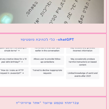
chatGPT- כלי לכתיבת פוסטים?
עבריתה? טקסט שיוצר ״אתר שיוויוני״!!