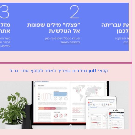
קבצי pdf נפרדים שצריך לאחד לקובץ אחד גדול