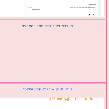
מערכת דיוור ברב מסר -המלצה
פונט חינם – ״גלי שבת שלום״