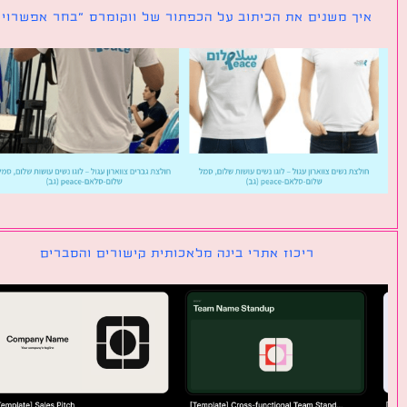
ך משנים את הכיתוב על הכפתור של ווקומרס ״בחר אפשרויות״
ריכוז אתרי בינה מלאכותית קישורים והסברים