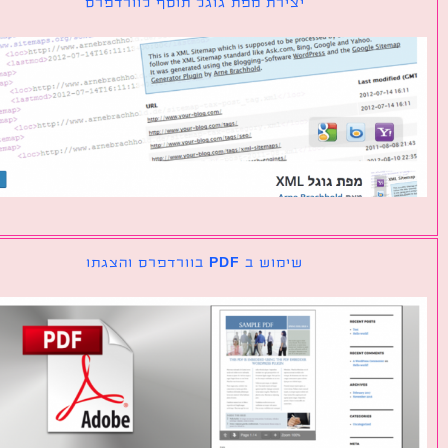
יצירת מפת גוגל תוסף לוורדפרס
שימוש ב PDF בוורדפרס והצגתו