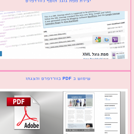
יצירת מפת גוגל תוסף לוורדפרס
שימוש ב PDF בוורדפרס והצגתו