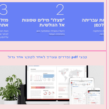
קבצי pdf נפרדים שצריך לאחד לקובץ אחד גדול