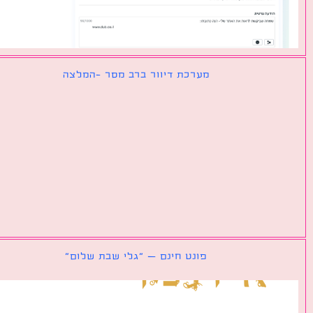
מערכת דיוור ברב מסר -המלצה
פונט חינם – ״גלי שבת שלום״