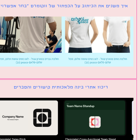
ך משנים את הכיתוב על הכפתור של ווקומרס ״בחר אפשרויות״
ריכוז אתרי בינה מלאכותית קישורים והסברים