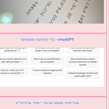
chatGPT- כלי לכתיבת פוסטים?
עבריתה? טקסט שיוצר ״אתר שיוויוני״!!