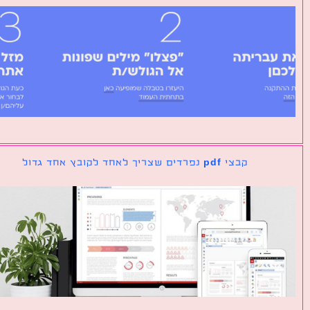
קבצי pdf נפרדים שצריך לאחד לקובץ אחד גדול