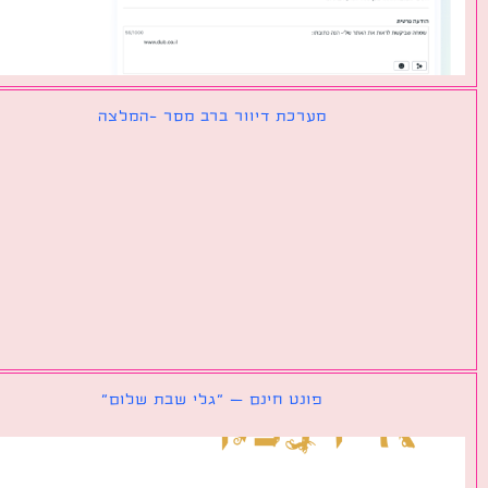
מערכת דיוור ברב מסר -המלצה
פונט חינם – ״גלי שבת שלום״