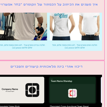
ך משנים את הכיתוב על הכפתור של ווקומרס ״בחר אפשרויות״
ריכוז אתרי בינה מלאכותית קישורים והסברים