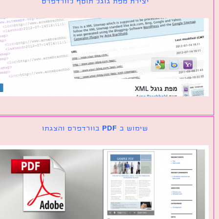
יצירת מפת גוגל תוסף לוורדפרס
שימוש ב PDF בוורדפרס והצגתו