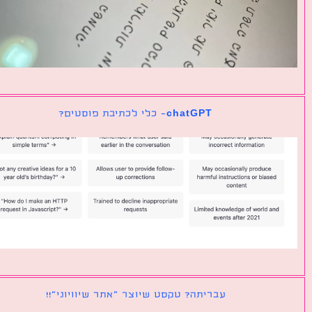
chatGPT- כלי לכתיבת פוסטים?
עבריתה? טקסט שיוצר ״אתר שיוויוני״!!