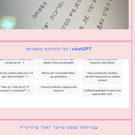
chatGPT- כלי לכתיבת פוסטים?
עבריתה? טקסט שיוצר ״אתר שיוויוני״!!