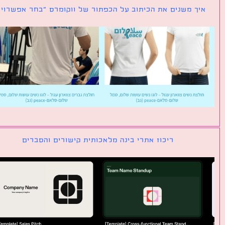
ך משנים את הכיתוב על הכפתור של ווקומרס ״בחר אפשרויות״
ריכוז אתרי בינה מלאכותית קישורים והסברים