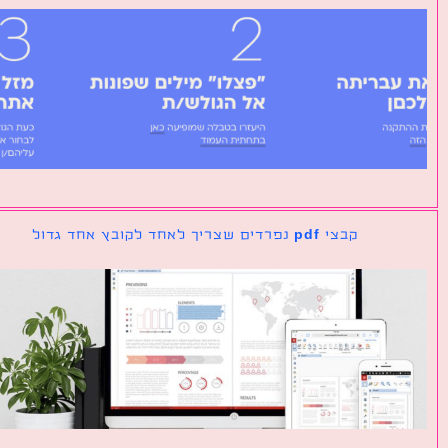
קבצי pdf נפרדים שצריך לאחד לקובץ אחד גדול