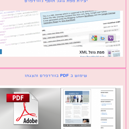
יצירת מפת גוגל תוסף לוורדפרס
שימוש ב PDF בוורדפרס והצגתו