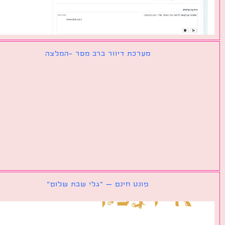
מערכת דיוור ברב מסר -המלצה
פונט חינם – ״גלי שבת שלום״