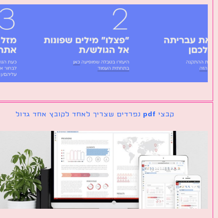
קבצי pdf נפרדים שצריך לאחד לקובץ אחד גדול