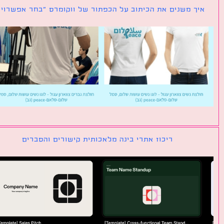
ך משנים את הכיתוב על הכפתור של ווקומרס ״בחר אפשרויות״
ריכוז אתרי בינה מלאכותית קישורים והסברים