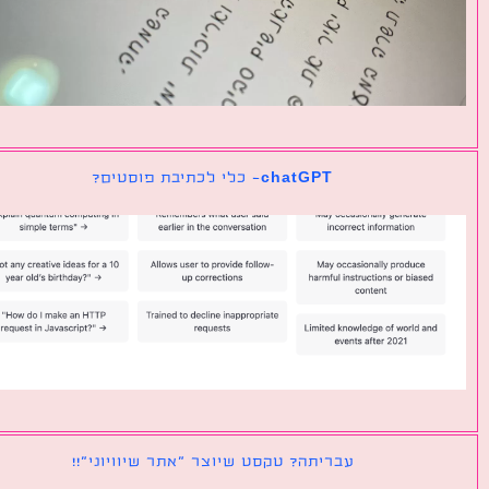
chatGPT- כלי לכתיבת פוסטים?
עבריתה? טקסט שיוצר ״אתר שיוויוני״!!