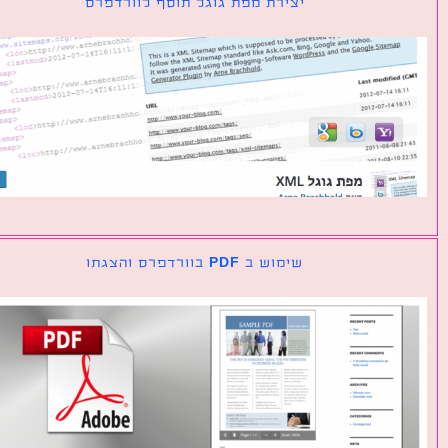
יצירת מפת גוגל תוסף לוורדפרס
שימוש ב PDF בוורדפרס והצגתו