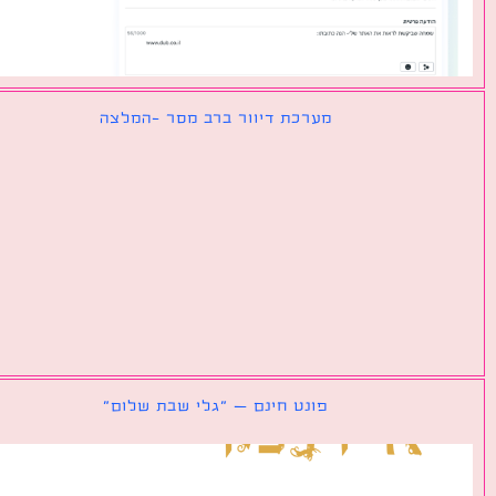
מערכת דיוור ברב מסר -המלצה
פונט חינם – ״גלי שבת שלום״