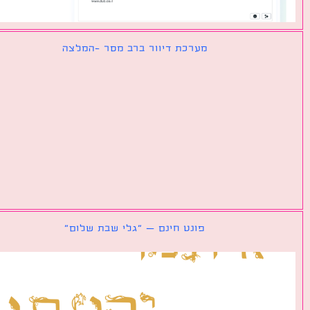
מערכת דיוור ברב מסר -המלצה
פונט חינם – ״גלי שבת שלום״