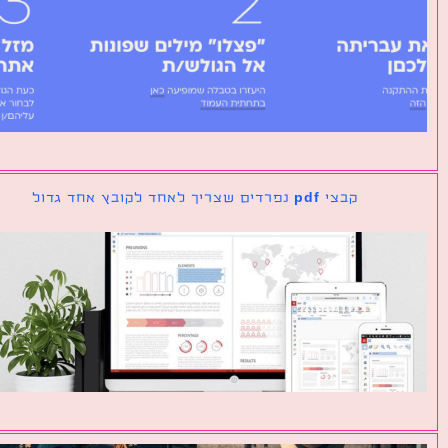
קבצי pdf נפרדים שצריך לאחד לקובץ אחד גדול