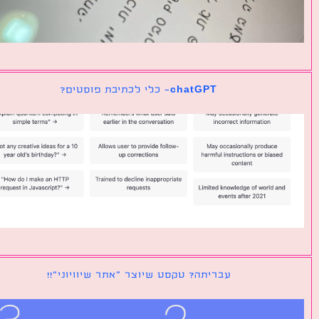
chatGPT- כלי לכתיבת פוסטים?
עבריתה? טקסט שיוצר ״אתר שיוויוני״!!