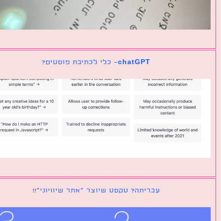
chatGPT- כלי לכתיבת פוסטים?
עבריתה? טקסט שיוצר ״אתר שיוויוני״!!