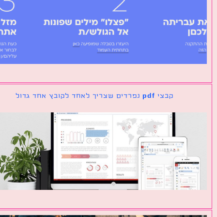
קבצי pdf נפרדים שצריך לאחד לקובץ אחד גדול