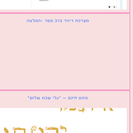
מערכת דיוור ברב מסר -המלצה
פונט חינם – ״גלי שבת שלום״