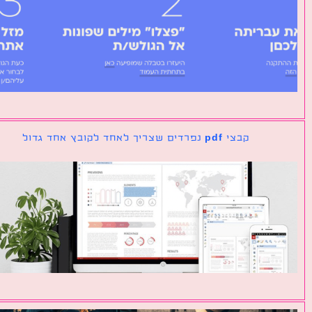
קבצי pdf נפרדים שצריך לאחד לקובץ אחד גדול