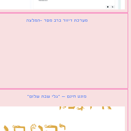
מערכת דיוור ברב מסר -המלצה
פונט חינם – ״גלי שבת שלום״