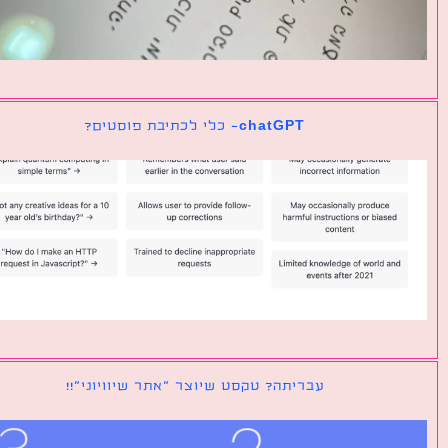
chatGPT- כלי לכתיבת פוסטים?
עבריתה? טקסט שיוצר ״אתר שיוויוני״!!