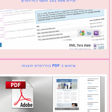
יצירת מפת גוגל תוסף לוורדפרס
שימוש ב PDF בוורדפרס והצגתו