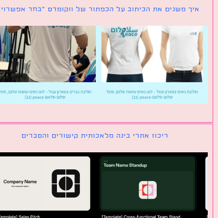
ך משנים את הכיתוב על הכפתור של ווקומרס ״בחר אפשרויות״
ריכוז אתרי בינה מלאכותית קישורים והסברים