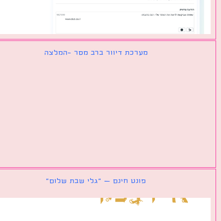
מערכת דיוור ברב מסר -המלצה
פונט חינם – ״גלי שבת שלום״