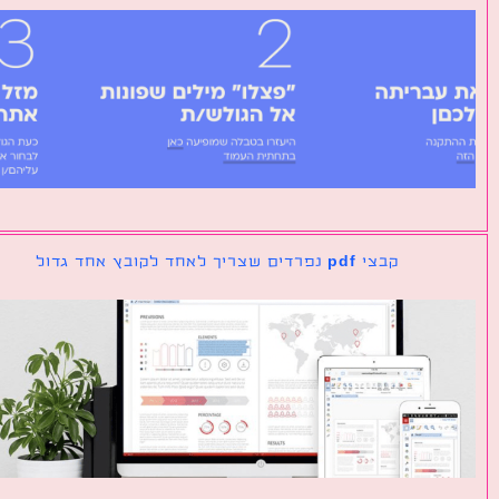
קבצי pdf נפרדים שצריך לאחד לקובץ אחד גדול