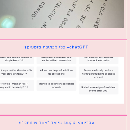
chatGPT- כלי לכתיבת פוסטים?
עבריתה? טקסט שיוצר ״אתר שיוויוני״!!