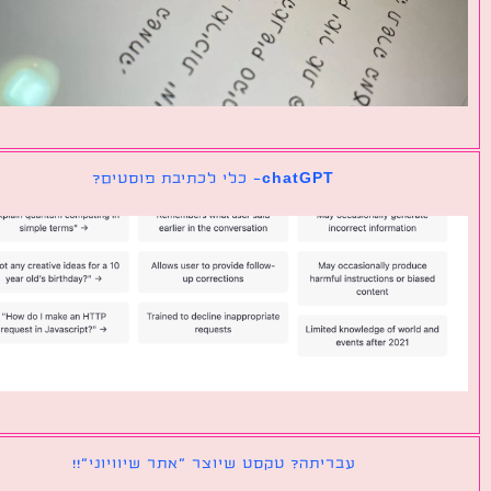
chatGPT- כלי לכתיבת פוסטים?
עבריתה? טקסט שיוצר ״אתר שיוויוני״!!