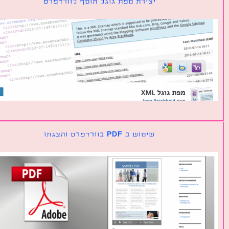
יצירת מפת גוגל תוסף לוורדפרס
שימוש ב PDF בוורדפרס והצגתו