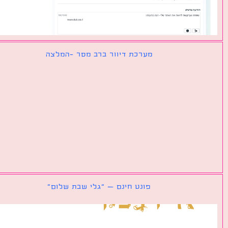
מערכת דיוור ברב מסר -המלצה
פונט חינם – ״גלי שבת שלום״