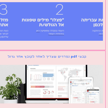
קבצי pdf נפרדים שצריך לאחד לקובץ אחד גדול