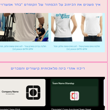
ך משנים את הכיתוב על הכפתור של ווקומרס ״בחר אפשרויות״
ריכוז אתרי בינה מלאכותית קישורים והסברים