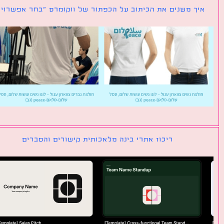
ך משנים את הכיתוב על הכפתור של ווקומרס ״בחר אפשרויות״
ריכוז אתרי בינה מלאכותית קישורים והסברים