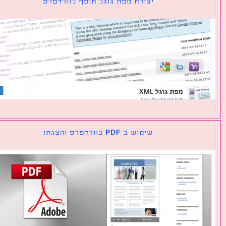
יצירת מפת גוגל תוסף לוורדפרס
שימוש ב PDF בוורדפרס והצגתו