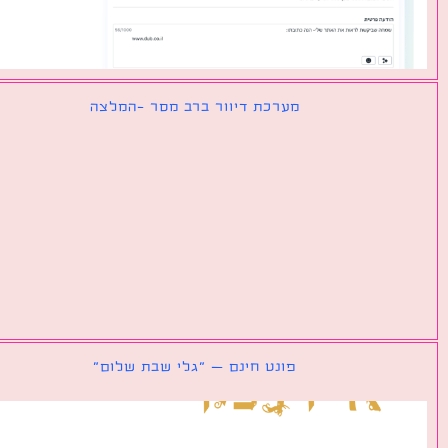
מערכת דיוור ברב מסר -המלצה
פונט חינם – ״גלי שבת שלום״