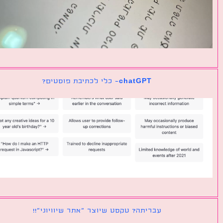
chatGPT- כלי לכתיבת פוסטים?
עבריתה? טקסט שיוצר ״אתר שיוויוני״!!