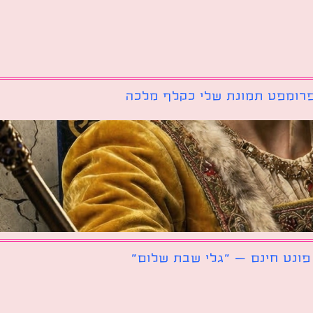
רומפט תמונת שלי כקלף מלכה
פונט חינם – ״גלי שבת שלום״