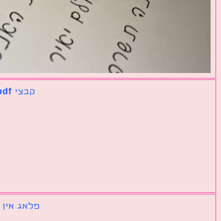
קבצי pdf נפרדים שצריך לאחד לקובץ אחד גדול
פלאג אין