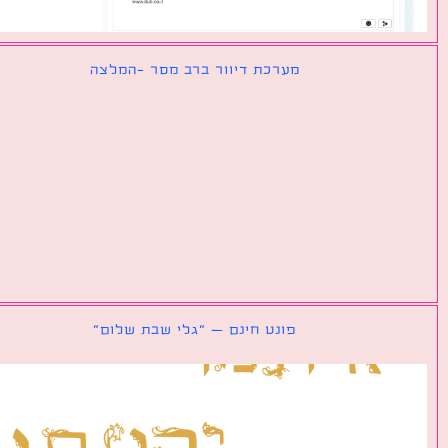
מערכת דיוור ברב מסר -המלצה
פונט חינם – ״גלי שבת שלום״