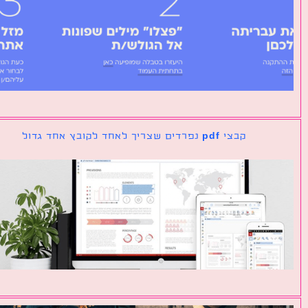
קבצי pdf נפרדים שצריך לאחד לקובץ אחד גדול