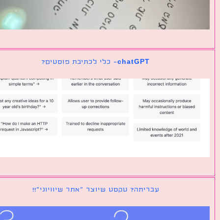
chatGPT- כלי לכתיבת פוסטים?
עבריתה? טקסט שיוצר ״אתר שיוויוני״!!