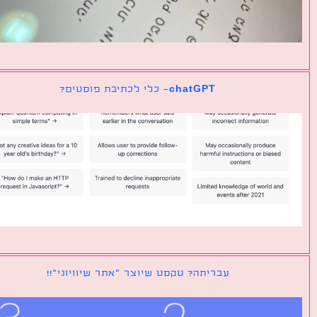
chatGPT- כלי לכתיבת פוסטים?
עבריתה? טקסט שיוצר ״אתר שיוויוני״!!