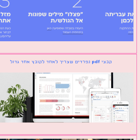
קבצי pdf נפרדים שצריך לאחד לקובץ אחד גדול