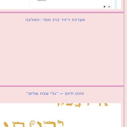
מערכת דיוור ברב מסר -המלצה
פונט חינם – ״גלי שבת שלום״