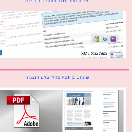
יצירת מפת גוגל תוסף לוורדפרס
שימוש ב PDF בוורדפרס והצגתו