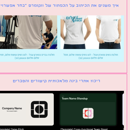
ך משנים את הכיתוב על הכפתור של ווקומרס ״בחר אפשרויות״
ריכוז אתרי בינה מלאכותית קישורים והסברים