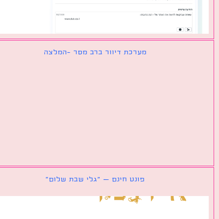
מערכת דיוור ברב מסר -המלצה
פונט חינם – ״גלי שבת שלום״