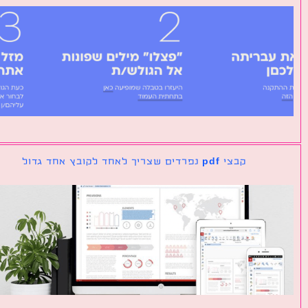
קבצי pdf נפרדים שצריך לאחד לקובץ אחד גדול