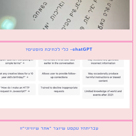
chatGPT- כלי לכתיבת פוסטים?
עבריתה? טקסט שיוצר ״אתר שיוויוני״!!