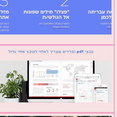
קבצי pdf נפרדים שצריך לאחד לקובץ אחד גדול