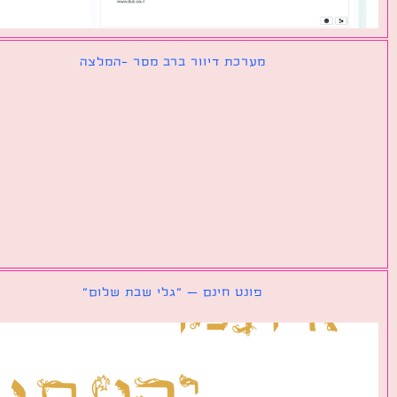
מערכת דיוור ברב מסר -המלצה
פונט חינם – ״גלי שבת שלום״