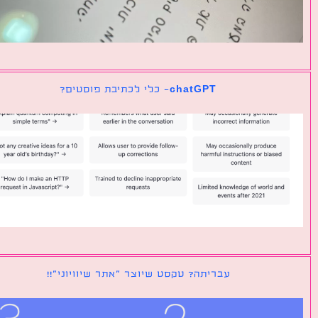
chatGPT- כלי לכתיבת פוסטים?
עבריתה? טקסט שיוצר ״אתר שיוויוני״!!