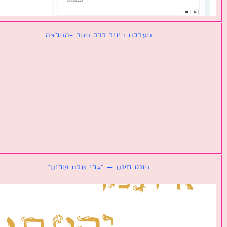
מערכת דיוור ברב מסר -המלצה
פונט חינם – ״גלי שבת שלום״