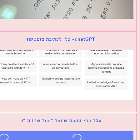
chatGPT- כלי לכתיבת פוסטים?
עבריתה? טקסט שיוצר ״אתר שיוויוני״!!