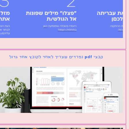
קבצי pdf נפרדים שצריך לאחד לקובץ אחד גדול