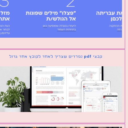
קבצי pdf נפרדים שצריך לאחד לקובץ אחד גדול