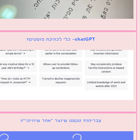
chatGPT- כלי לכתיבת פוסטים?
עבריתה? טקסט שיוצר ״אתר שיוויוני״!!