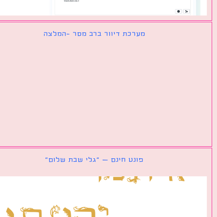
מערכת דיוור ברב מסר -המלצה
פונט חינם – ״גלי שבת שלום״