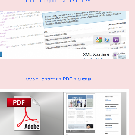
יצירת מפת גוגל תוסף לוורדפרס
שימוש ב PDF בוורדפרס והצגתו