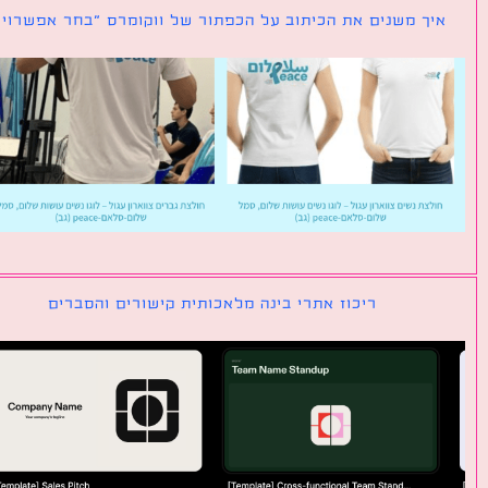
ך משנים את הכיתוב על הכפתור של ווקומרס ״בחר אפשרויות״
ריכוז אתרי בינה מלאכותית קישורים והסברים