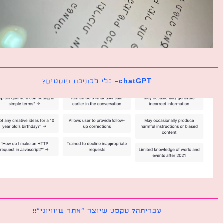
chatGPT- כלי לכתיבת פוסטים?
עבריתה? טקסט שיוצר ״אתר שיוויוני״!!