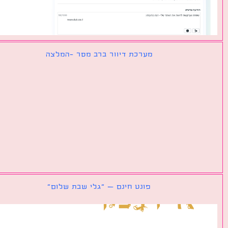
מערכת דיוור ברב מסר -המלצה
פונט חינם – ״גלי שבת שלום״