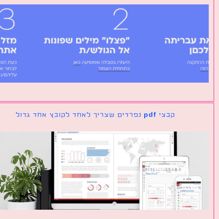
קבצי pdf נפרדים שצריך לאחד לקובץ אחד גדול