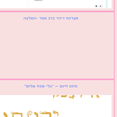
מערכת דיוור ברב מסר -המלצה
פונט חינם – ״גלי שבת שלום״