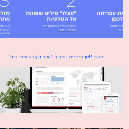
קבצי pdf נפרדים שצריך לאחד לקובץ אחד גדול