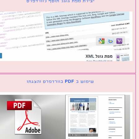
יצירת מפת גוגל תוסף לוורדפרס
שימוש ב PDF בוורדפרס והצגתו