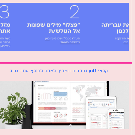
קבצי pdf נפרדים שצריך לאחד לקובץ אחד גדול