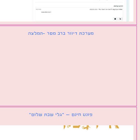
מערכת דיוור ברב מסר -המלצה
פונט חינם – ״גלי שבת שלום״