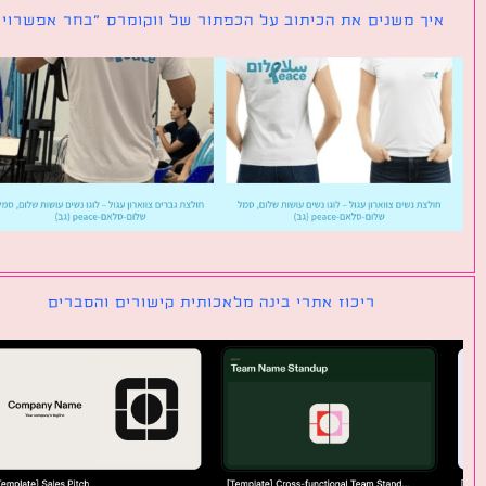
ך משנים את הכיתוב על הכפתור של ווקומרס ״בחר אפשרויות״
ריכוז אתרי בינה מלאכותית קישורים והסברים