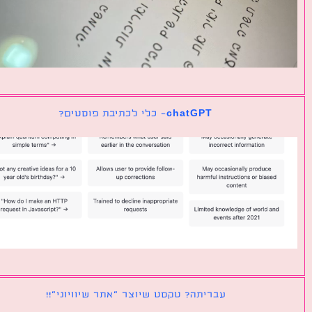
chatGPT- כלי לכתיבת פוסטים?
עבריתה? טקסט שיוצר ״אתר שיוויוני״!!