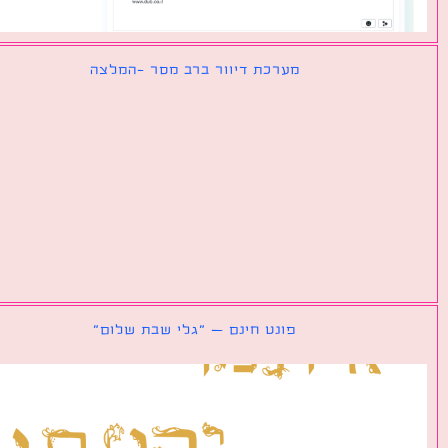
מערכת דיוור ברב מסר -המלצה
פונט חינם – ״גלי שבת שלום״