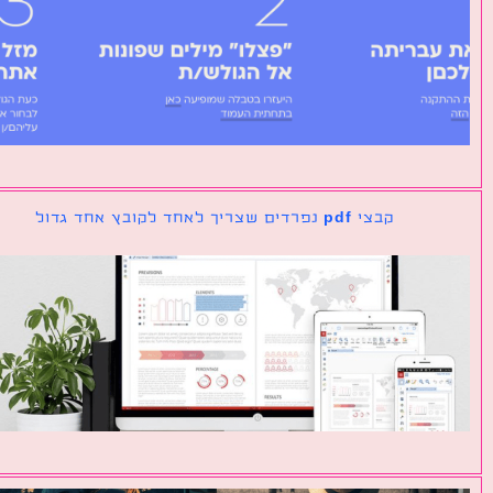
קבצי pdf נפרדים שצריך לאחד לקובץ אחד גדול