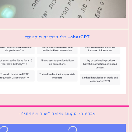
chatGPT- כלי לכתיבת פוסטים?
עבריתה? טקסט שיוצר ״אתר שיוויוני״!!