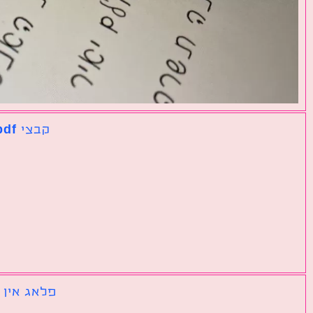
קבצי pdf נפרדים שצריך לאחד לקובץ אחד גדול
פלאג אין