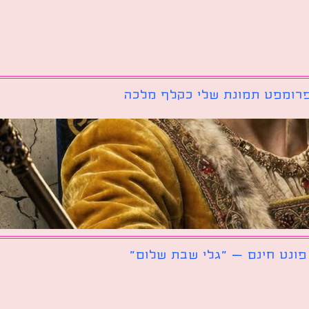
רומפט תמונת שלי כקלף מלכה
פונט חינם – ״גלי שבת שלום״