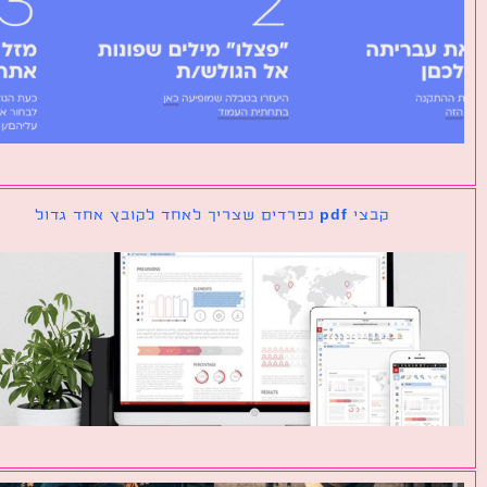
קבצי pdf נפרדים שצריך לאחד לקובץ אחד גדול