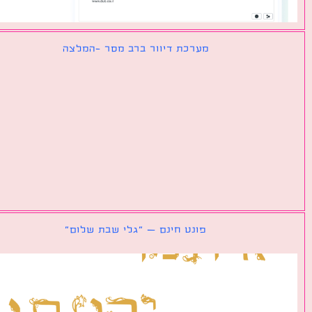
מערכת דיוור ברב מסר -המלצה
פונט חינם – ״גלי שבת שלום״