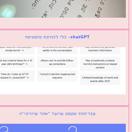
chatGPT- כלי לכתיבת פוסטים?
עבריתה? טקסט שיוצר ״אתר שיוויוני״!!