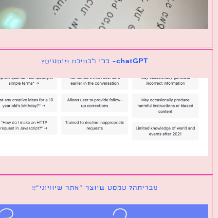
chatGPT- כלי לכתיבת פוסטים?
עבריתה? טקסט שיוצר ״אתר שיוויוני״!!