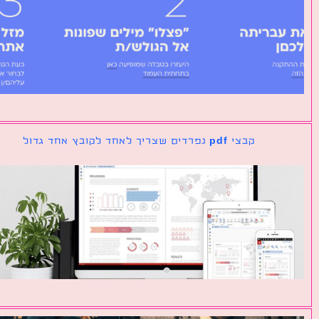
קבצי pdf נפרדים שצריך לאחד לקובץ אחד גדול