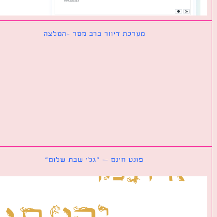
מערכת דיוור ברב מסר -המלצה
פונט חינם – ״גלי שבת שלום״