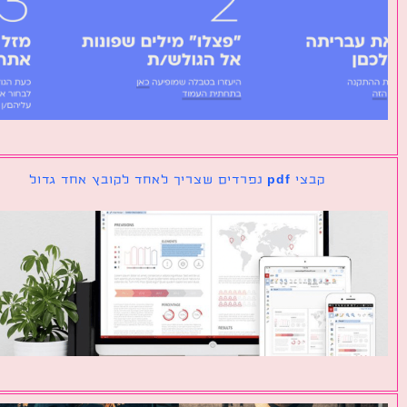
קבצי pdf נפרדים שצריך לאחד לקובץ אחד גדול