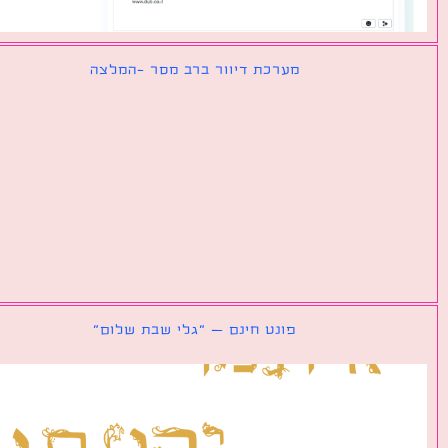
מערכת דיוור ברב מסר -המלצה
פונט חינם – ״גלי שבת שלום״