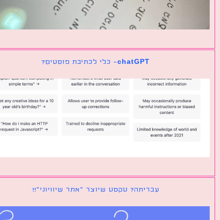
chatGPT- כלי לכתיבת פוסטים?
עבריתה? טקסט שיוצר ״אתר שיוויוני״!!