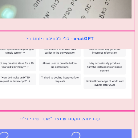
chatGPT- כלי לכתיבת פוסטים?
עבריתה? טקסט שיוצר ״אתר שיוויוני״!!