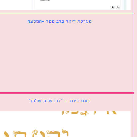
מערכת דיוור ברב מסר -המלצה
פונט חינם – ״גלי שבת שלום״