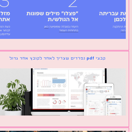
קבצי pdf נפרדים שצריך לאחד לקובץ אחד גדול