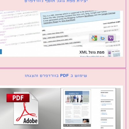
יצירת מפת גוגל תוסף לוורדפרס
שימוש ב PDF בוורדפרס והצגתו