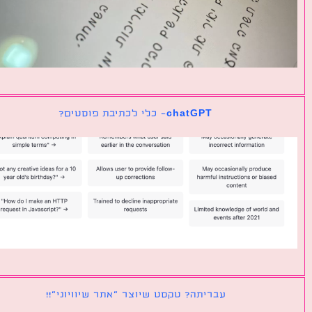
chatGPT- כלי לכתיבת פוסטים?
עבריתה? טקסט שיוצר ״אתר שיוויוני״!!