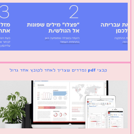
קבצי pdf נפרדים שצריך לאחד לקובץ אחד גדול