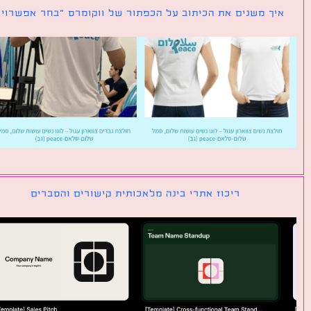
ך משנים את הכיתוב על הכפתור של ווקומרס ״בחר אפשרויות״
ריכוז אתרי בינה מלאכותית קישורים והסברים