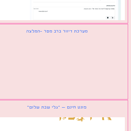
מערכת דיוור ברב מסר -המלצה
פונט חינם – ״גלי שבת שלום״