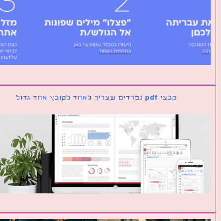
קבצי pdf נפרדים שצריך לאחד לקובץ אחד גדול