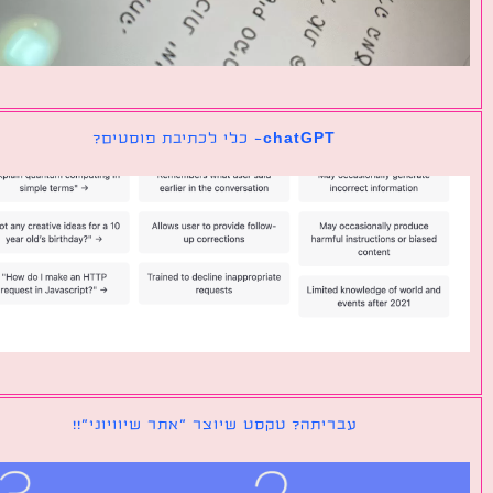
chatGPT- כלי לכתיבת פוסטים?
עבריתה? טקסט שיוצר ״אתר שיוויוני״!!