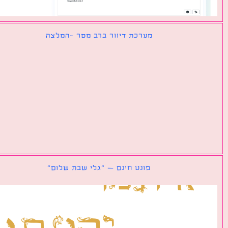
מערכת דיוור ברב מסר -המלצה
פונט חינם – ״גלי שבת שלום״