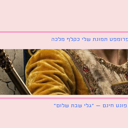
רומפט תמונת שלי כקלף מלכה
פונט חינם – ״גלי שבת שלום״