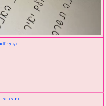
קבצי pdf נפרדים שצריך לאחד לקובץ אחד גדול
פלאג אין