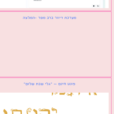
מערכת דיוור ברב מסר -המלצה
פונט חינם – ״גלי שבת שלום״