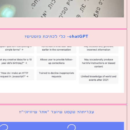
chatGPT- כלי לכתיבת פוסטים?
עבריתה? טקסט שיוצר ״אתר שיוויוני״!!