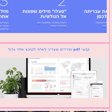
קבצי pdf נפרדים שצריך לאחד לקובץ אחד גדול