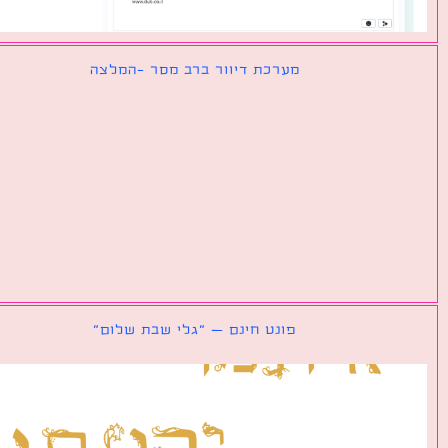
מערכת דיוור ברב מסר -המלצה
פונט חינם – ״גלי שבת שלום״