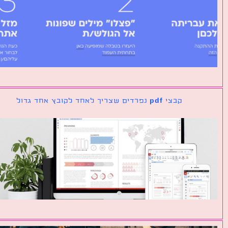
קבצי pdf נפרדים שצריך לאחד לקובץ אחד גדול