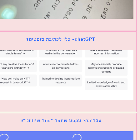
chatGPT- כלי לכתיבת פוסטים?
עבריתה? טקסט שיוצר ״אתר שיוויוני״!!