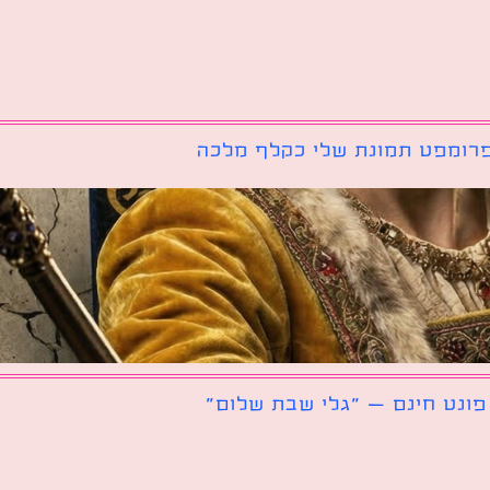
רומפט תמונת שלי כקלף מלכה
פונט חינם – ״גלי שבת שלום״