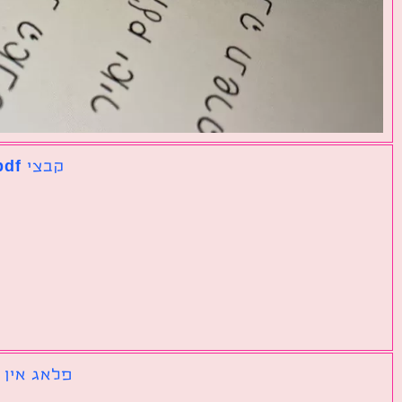
קבצי pdf נפרדים שצריך לאחד לקובץ אחד גדול
פלאג אין