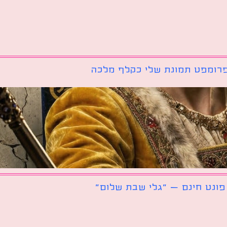
רומפט תמונת שלי כקלף מלכה
פונט חינם – ״גלי שבת שלום״