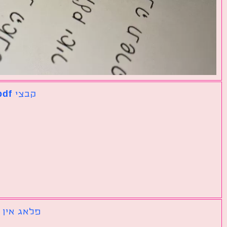
קבצי pdf נפרדים שצריך לאחד לקובץ אחד גדול
פלאג אין