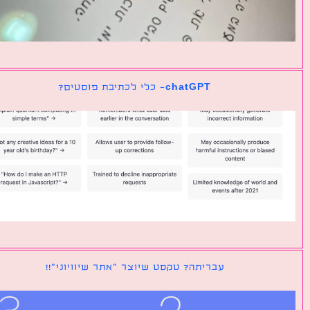
chatGPT- כלי לכתיבת פוסטים?
עבריתה? טקסט שיוצר ״אתר שיוויוני״!!