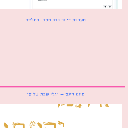
מערכת דיוור ברב מסר -המלצה
פונט חינם – ״גלי שבת שלום״