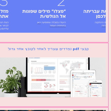
קבצי pdf נפרדים שצריך לאחד לקובץ אחד גדול