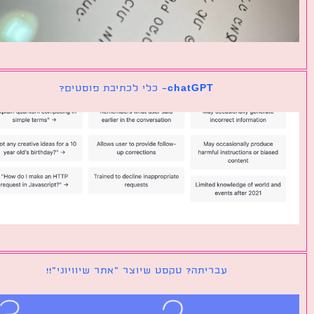
chatGPT- כלי לכתיבת פוסטים?
עבריתה? טקסט שיוצר ״אתר שיוויוני״!!