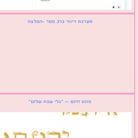
מערכת דיוור ברב מסר -המלצה
פונט חינם – ״גלי שבת שלום״