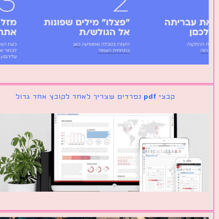
קבצי pdf נפרדים שצריך לאחד לקובץ אחד גדול