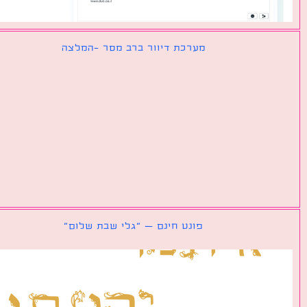
מערכת דיוור ברב מסר -המלצה
פונט חינם – ״גלי שבת שלום״