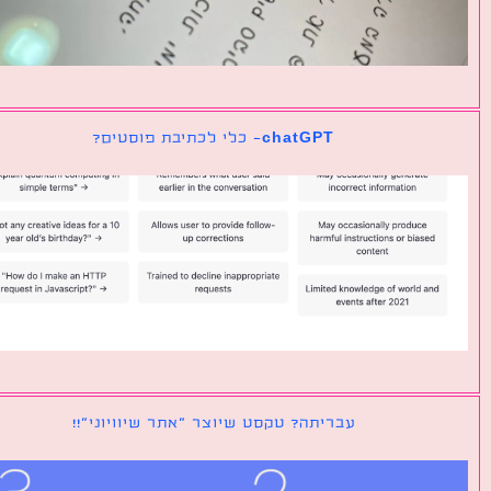
chatGPT- כלי לכתיבת פוסטים?
עבריתה? טקסט שיוצר ״אתר שיוויוני״!!