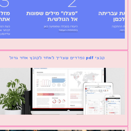
קבצי pdf נפרדים שצריך לאחד לקובץ אחד גדול