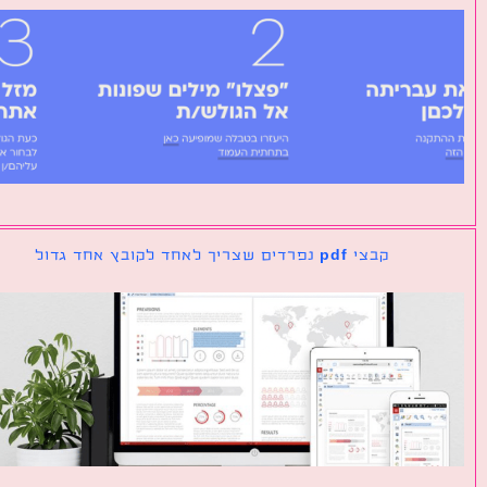
קבצי pdf נפרדים שצריך לאחד לקובץ אחד גדול