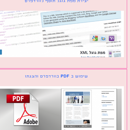
יצירת מפת גוגל תוסף לוורדפרס
שימוש ב PDF בוורדפרס והצגתו