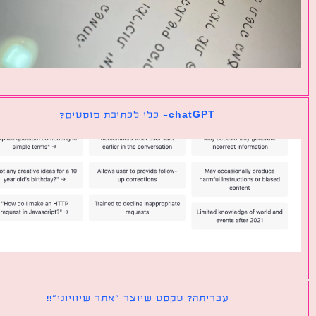
chatGPT- כלי לכתיבת פוסטים?
עבריתה? טקסט שיוצר ״אתר שיוויוני״!!