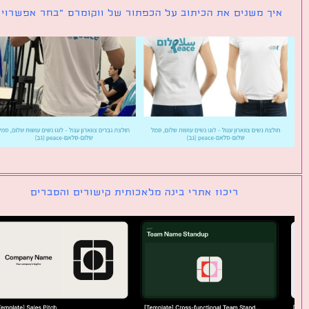
ך משנים את הכיתוב על הכפתור של ווקומרס ״בחר אפשרויות״
ריכוז אתרי בינה מלאכותית קישורים והסברים