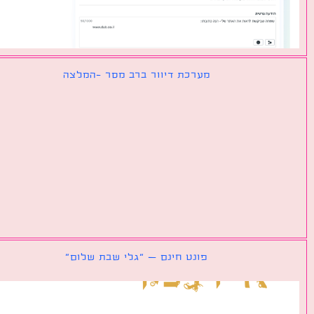
מערכת דיוור ברב מסר -המלצה
פונט חינם – ״גלי שבת שלום״