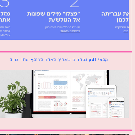
קבצי pdf נפרדים שצריך לאחד לקובץ אחד גדול