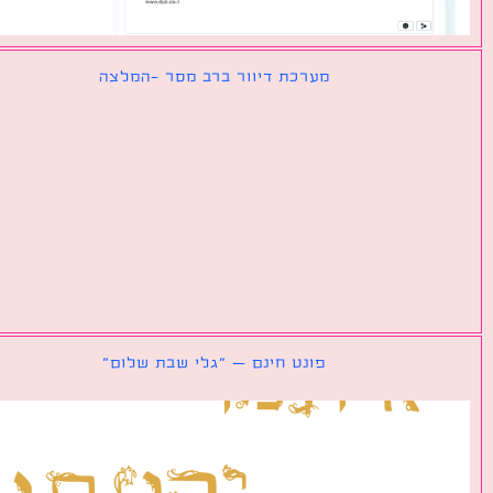
מערכת דיוור ברב מסר -המלצה
פונט חינם – ״גלי שבת שלום״