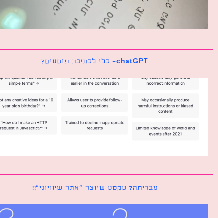
chatGPT- כלי לכתיבת פוסטים?
עבריתה? טקסט שיוצר ״אתר שיוויוני״!!