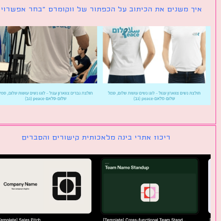
ך משנים את הכיתוב על הכפתור של ווקומרס ״בחר אפשרויות״
ריכוז אתרי בינה מלאכותית קישורים והסברים