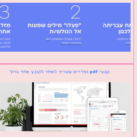
קבצי pdf נפרדים שצריך לאחד לקובץ אחד גדול