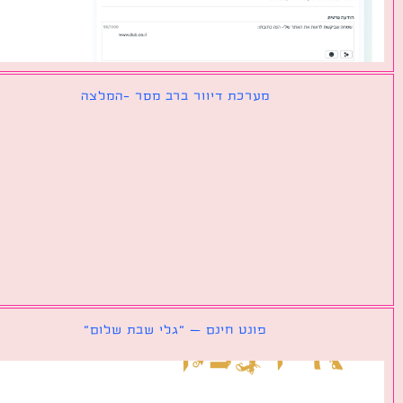
מערכת דיוור ברב מסר -המלצה
פונט חינם – ״גלי שבת שלום״