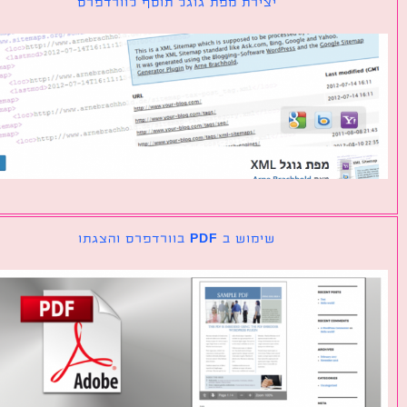
יצירת מפת גוגל תוסף לוורדפרס
שימוש ב PDF בוורדפרס והצגתו