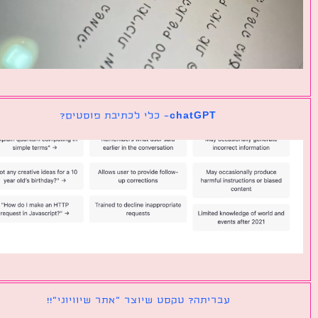
chatGPT- כלי לכתיבת פוסטים?
עבריתה? טקסט שיוצר ״אתר שיוויוני״!!