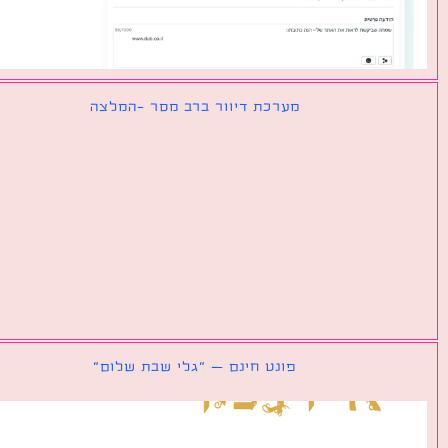
מערכת דיוור ברב מסר -המלצה
פונט חינם – ״גלי שבת שלום״