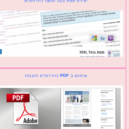
יצירת מפת גוגל תוסף לוורדפרס
שימוש ב PDF בוורדפרס והצגתו