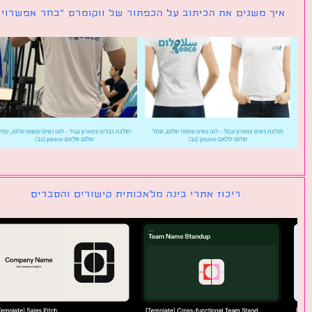
ך משנים את הכיתוב על הכפתור של ווקומרס ״בחר אפשרויות״
ריכוז אתרי בינה מלאכותית קישורים והסברים