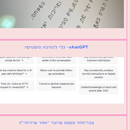
chatGPT- כלי לכתיבת פוסטים?
עבריתה? טקסט שיוצר ״אתר שיוויוני״!!