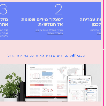
קבצי pdf נפרדים שצריך לאחד לקובץ אחד גדול