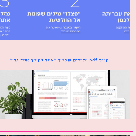
קבצי pdf נפרדים שצריך לאחד לקובץ אחד גדול