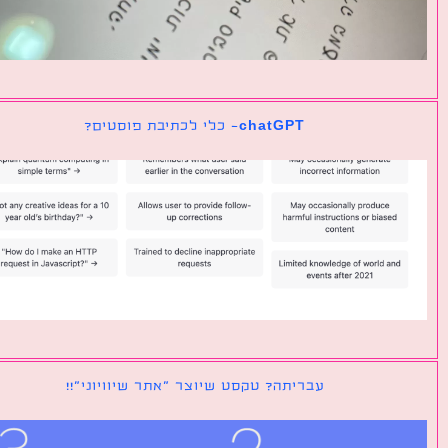
chatGPT- כלי לכתיבת פוסטים?
עבריתה? טקסט שיוצר ״אתר שיוויוני״!!