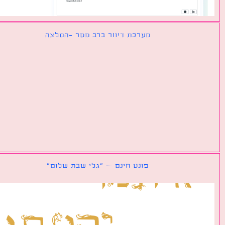
מערכת דיוור ברב מסר -המלצה
פונט חינם – ״גלי שבת שלום״