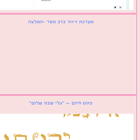
מערכת דיוור ברב מסר -המלצה
פונט חינם – ״גלי שבת שלום״