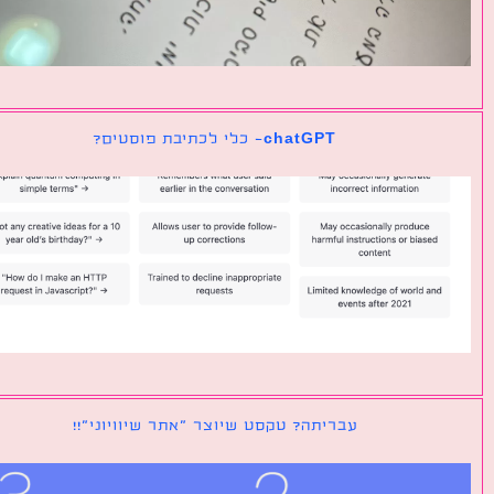
chatGPT- כלי לכתיבת פוסטים?
עבריתה? טקסט שיוצר ״אתר שיוויוני״!!