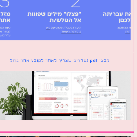
קבצי pdf נפרדים שצריך לאחד לקובץ אחד גדול