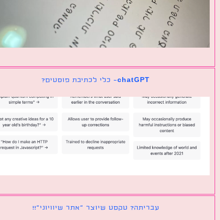
chatGPT- כלי לכתיבת פוסטים?
עבריתה? טקסט שיוצר ״אתר שיוויוני״!!