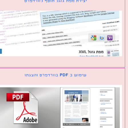
יצירת מפת גוגל תוסף לוורדפרס
שימוש ב PDF בוורדפרס והצגתו