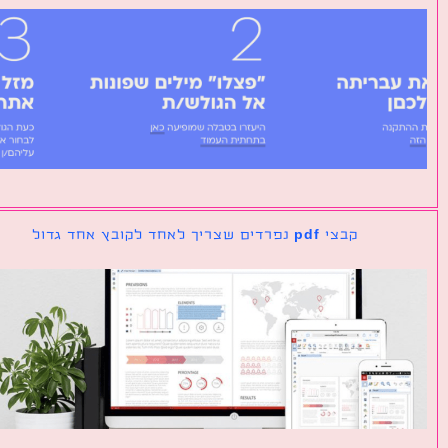
קבצי pdf נפרדים שצריך לאחד לקובץ אחד גדול