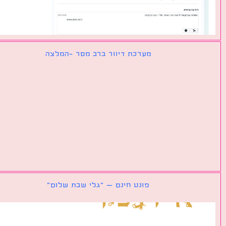
מערכת דיוור ברב מסר -המלצה
פונט חינם – ״גלי שבת שלום״