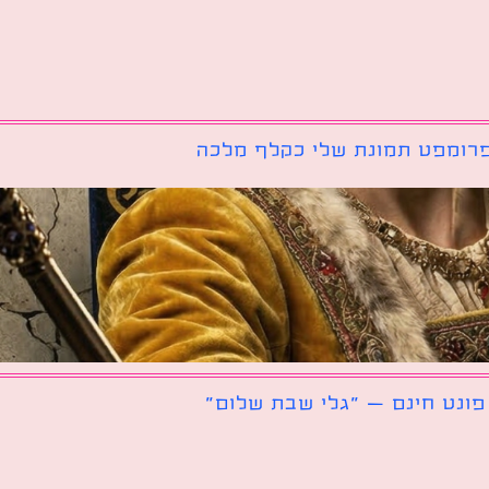
רומפט תמונת שלי כקלף מלכה
פונט חינם – ״גלי שבת שלום״