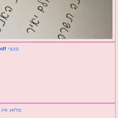
קבצי pdf נפרדים שצריך לאחד לקובץ אחד גדול
פלאג אין