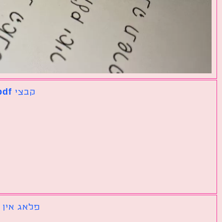
קבצי pdf נפרדים שצריך לאחד לקובץ אחד גדול
פלאג אין