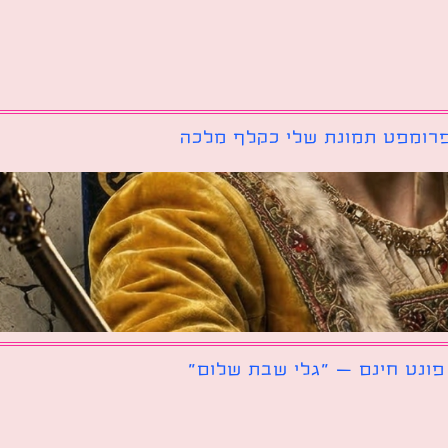
רומפט תמונת שלי כקלף מלכה
פונט חינם – ״גלי שבת שלום״