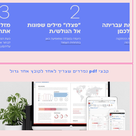
קבצי pdf נפרדים שצריך לאחד לקובץ אחד גדול