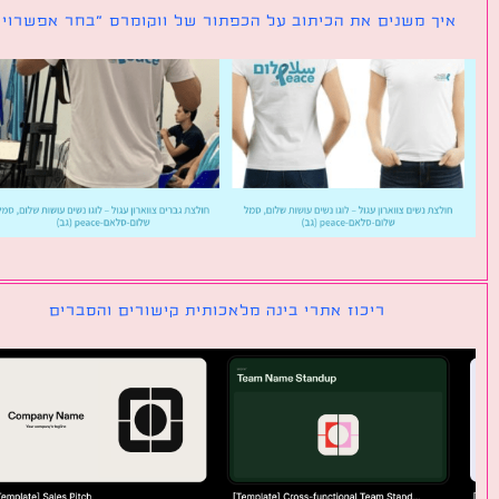
ך משנים את הכיתוב על הכפתור של ווקומרס ״בחר אפשרויות״
ריכוז אתרי בינה מלאכותית קישורים והסברים