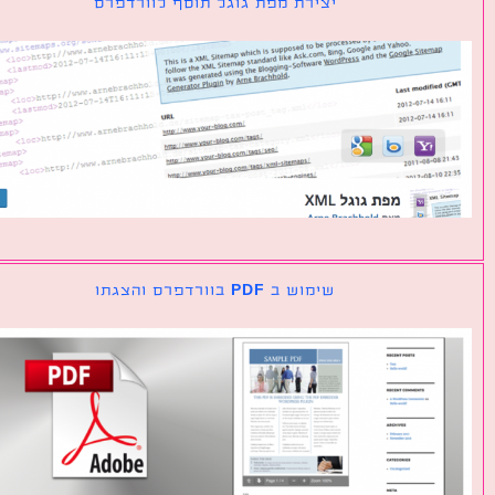
יצירת מפת גוגל תוסף לוורדפרס
שימוש ב PDF בוורדפרס והצגתו