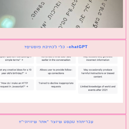
chatGPT- כלי לכתיבת פוסטים?
עבריתה? טקסט שיוצר ״אתר שיוויוני״!!