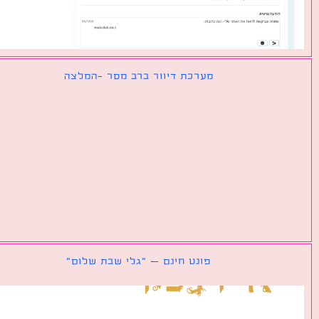
מערכת דיוור ברב מסר -המלצה
פונט חינם – ״גלי שבת שלום״