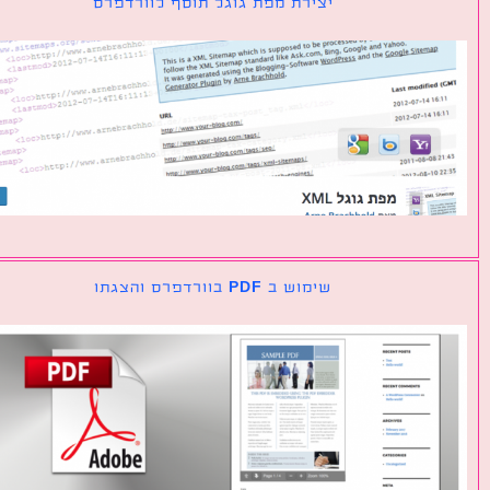
יצירת מפת גוגל תוסף לוורדפרס
שימוש ב PDF בוורדפרס והצגתו