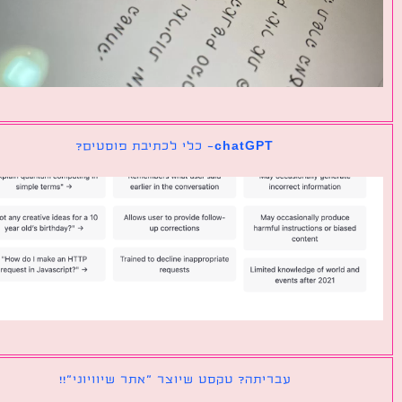
chatGPT- כלי לכתיבת פוסטים?
עבריתה? טקסט שיוצר ״אתר שיוויוני״!!