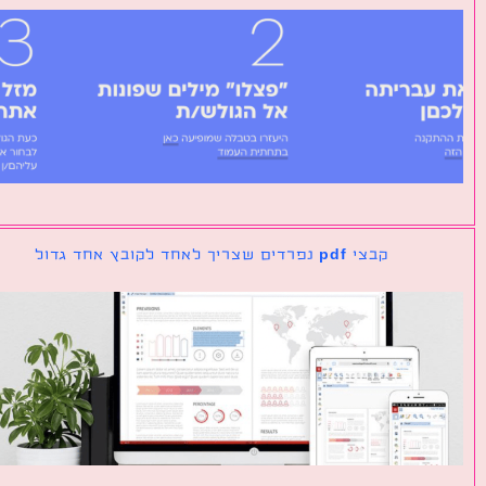
קבצי pdf נפרדים שצריך לאחד לקובץ אחד גדול