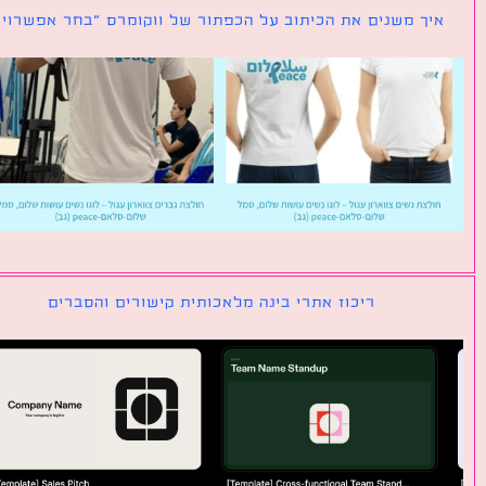
ך משנים את הכיתוב על הכפתור של ווקומרס ״בחר אפשרויות״
ריכוז אתרי בינה מלאכותית קישורים והסברים