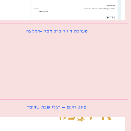
מערכת דיוור ברב מסר -המלצה
פונט חינם – ״גלי שבת שלום״