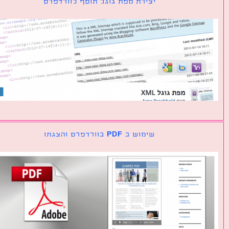
יצירת מפת גוגל תוסף לוורדפרס
שימוש ב PDF בוורדפרס והצגתו