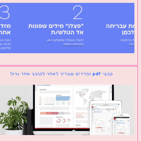
קבצי pdf נפרדים שצריך לאחד לקובץ אחד גדול