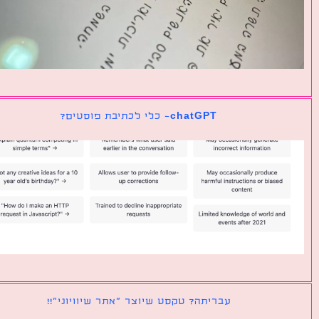
chatGPT- כלי לכתיבת פוסטים?
עבריתה? טקסט שיוצר ״אתר שיוויוני״!!