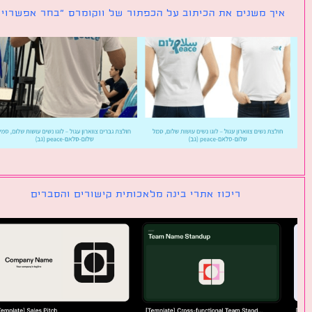
ך משנים את הכיתוב על הכפתור של ווקומרס ״בחר אפשרויות״
ריכוז אתרי בינה מלאכותית קישורים והסברים