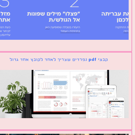
קבצי pdf נפרדים שצריך לאחד לקובץ אחד גדול